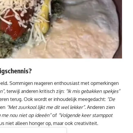
ligschennis?
 verdeeld. Sommigen reageren enthousiast met opmerkingen
n”
, terwijl anderen kritisch zijn:
“Ik mis gebakken spekjes”
en terug. Ook wordt er inhoudelijk meegedacht:
“De
en
“Met zuurkool lijkt me dit wel lekker”
. Anderen zien
 me nou niet op ideeën”
of
“Volgende keer stamppot
us niet alleen honger op, maar ook creativiteit.