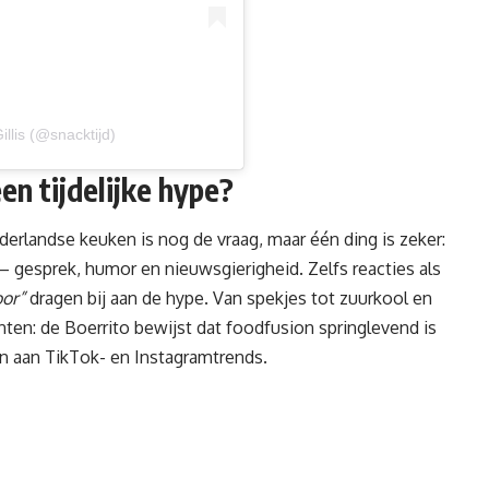
llis (@snacktijd)
een tijdelijke hype?
derlandse keuken
is nog de vraag, maar één ding is zeker:
 gesprek, humor en nieuwsgierigheid. Zelfs reacties als
oor”
dragen bij aan de hype. Van spekjes tot zuurkool en
nten: de Boerrito bewijst dat foodfusion springlevend is
n aan TikTok- en Instagramtrends.