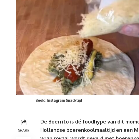
Beeld: Instagram Snacktijd
De Boerrito is dé foodhype van dit mom
Hollandse boerenkoolmaaltijd en een Me
SHARE
wrap royaal wordt gevuld met boerenkoo