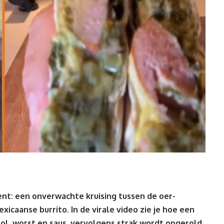
ent: een onverwachte kruising tussen de oer-
xicaanse burrito. In de
virale video
zie je hoe een
l, worst en saus, vervolgens strak wordt opgerold