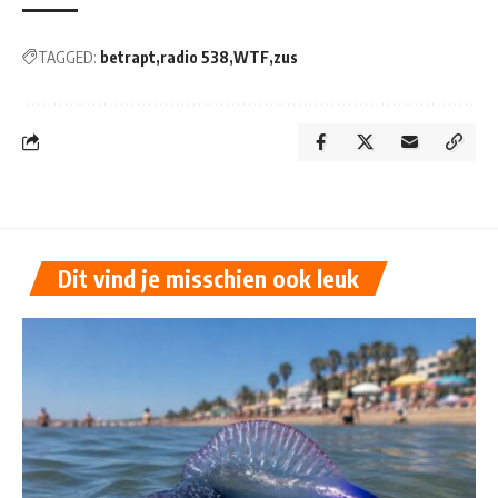
TAGGED:
betrapt
radio 538
WTF
zus
Dit vind je misschien ook leuk