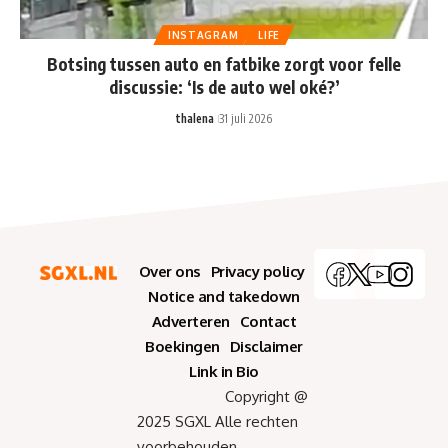
INSTAGRAM
LIFE
Botsing tussen auto en fatbike zorgt voor felle
discussie: ‘Is de auto wel oké?’
thalena
31 juli 2026
Over ons
Privacy policy
Notice and takedown
Adverteren
Contact
Boekingen
Disclaimer
Link in Bio
Copyright @
2025 SGXL Alle rechten
voorbehouden