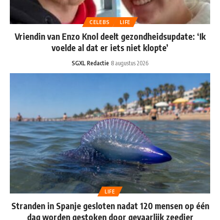
CELEBS
LIFE
Vriendin van Enzo Knol deelt gezondheidsupdate: ‘Ik
voelde al dat er iets niet klopte’
SGXL Redactie
8 augustus 2026
LIFE
Stranden in Spanje gesloten nadat 120 mensen op één
dag worden gestoken door gevaarlijk zeedier