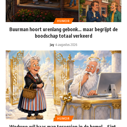
HUMOR
Buurman hoort urenlang gebonk… maar begrijpt de
boodschap totaal verkeerd
Jay
4 augustus 2026
HUMOR
Weduwe wil haar man terugzien in de hemel… Sint-