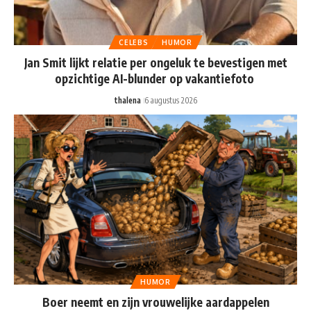
CELEBS
HUMOR
Jan Smit lijkt relatie per ongeluk te bevestigen met
opzichtige AI-blunder op vakantiefoto
thalena
6 augustus 2026
HUMOR
Boer neemt en zijn vrouwelijke aardappelen