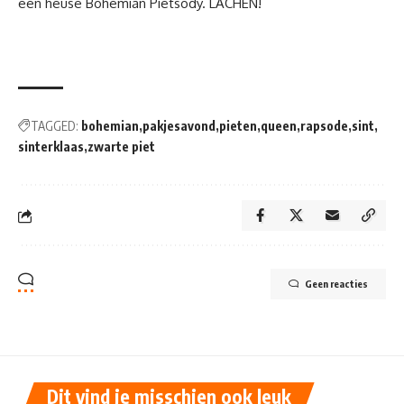
een heuse Bohemian Pietsody. LACHEN!
TAGGED:
bohemian
pakjesavond
pieten
queen
rapsode
sint
sinterklaas
zwarte piet
Geen reacties
Dit vind je misschien ook leuk