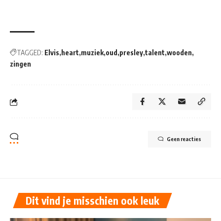
TAGGED:
Elvis
heart
muziek
oud
presley
talent
wooden
zingen
Geen reacties
Dit vind je misschien ook leuk