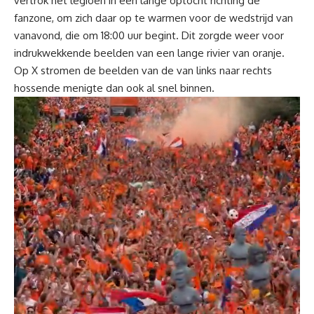
vertrok het legioen in een lange optocht richting de
fanzone, om zich daar op te warmen voor de wedstrijd van
vanavond, die om 18:00 uur begint. Dit zorgde weer voor
indrukwekkende beelden van een lange rivier van oranje.
Op
X
stromen de beelden van de van links naar rechts
hossende menigte dan ook al snel binnen.