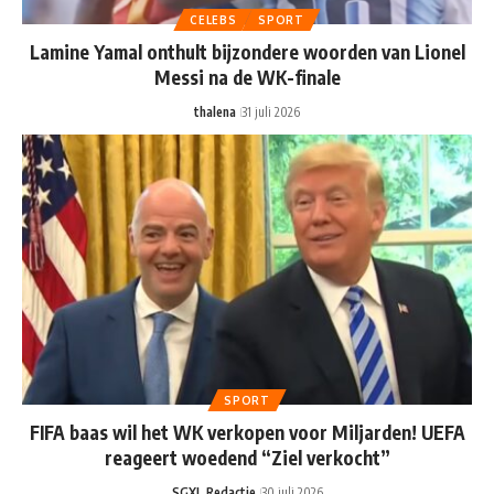
CELEBS
SPORT
Lamine Yamal onthult bijzondere woorden van Lionel
Messi na de WK-finale
thalena
31 juli 2026
SPORT
FIFA baas wil het WK verkopen voor Miljarden! UEFA
reageert woedend “Ziel verkocht”
SGXL Redactie
30 juli 2026