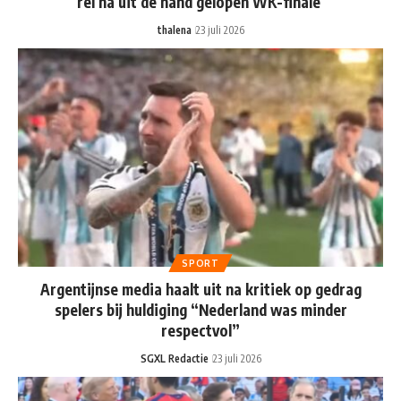
rel na uit de hand gelopen WK-finale
thalena
23 juli 2026
SPORT
Argentijnse media haalt uit na kritiek op gedrag
spelers bij huldiging “Nederland was minder
respectvol”
SGXL Redactie
23 juli 2026