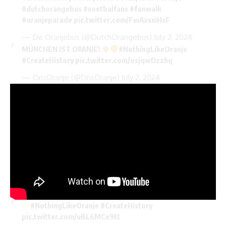
#dutchorangebus
#voetbalfans
#fanwalk
#oranjeparade
pic.twitter.com/FwAzsxiHsF
— De Oranjebus (@DutchOrangebus)
July 2, 2024
MÜNCHEN IST ORANJE!
#NothingLikeOranje
#CreateHistory
pic.twitter.com/osjqwDzzhq
— OnsOranje (@OnsOranje)
July 2, 2024
#NothingLikeOranje
#CreateHistory
pic.twitter.com/uBL6MCe9tt