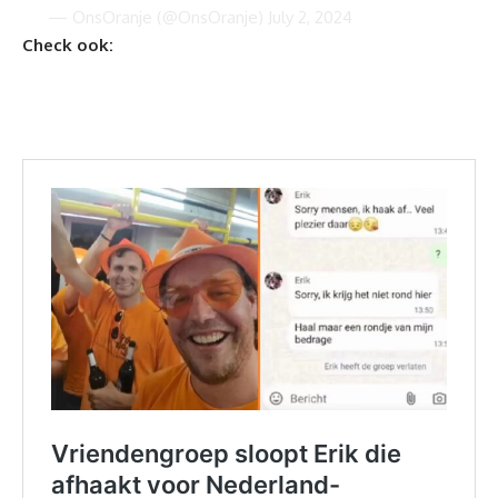
— OnsOranje (@OnsOranje)
July 2, 2024
Check ook: