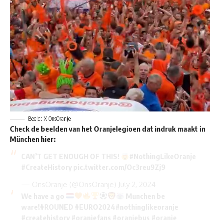
Beeld: X OnsOranje
Check de beelden van het Oranjelegioen dat indruk maakt in
München hier:
CAN’T GET ENOUGH OF THIS!
#NothingLikeOranje
#CreateHistory
pic.twitter.com/Oc3reu9Zj9
— OnsOranje (@OnsOranje)
July 2, 2024
We have a go
Munchen be
ware!
#ROUNED
#EURO2024
#nothinglikeoranje
#createhistory
#oranjefans
#oranjebus
#oranje