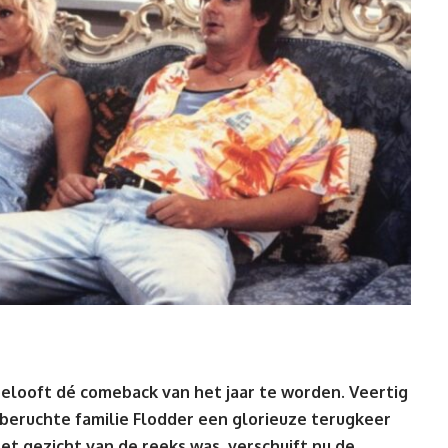
belooft dé comeback van het jaar te worden. Veertig
 beruchte familie Flodder een glorieuze terugkeer
et gezicht van de reeks was, verschuift nu de