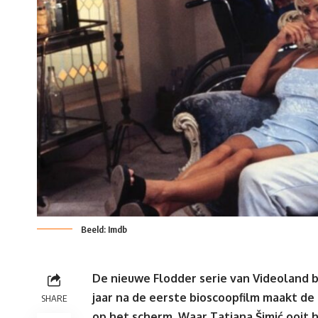
Beeld: Imdb
De nieuwe Flodder serie van Videoland 
jaar na de eerste bioscoopfilm maakt de
SHARE
op het scherm. Waar Tatjana Šimić ooit h