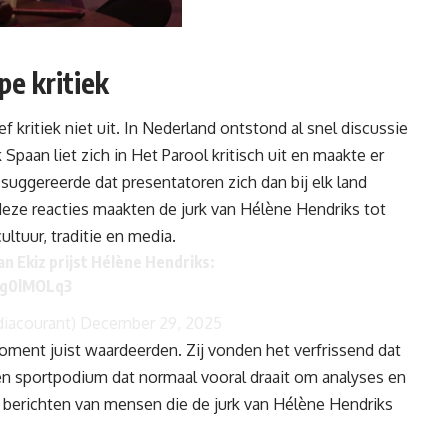
pe kritiek
 kritiek niet uit. In Nederland ontstond al snel discussie
k Spaan
liet zich in Het Parool kritisch uit en maakte er
j suggereerde dat presentatoren zich dan bij elk land
deze reacties maakten de jurk van Hélène Hendriks tot
ltuur, traditie en media.
an Ekiz prijst Hélène Hendriks:
8qg0lMOLq3
iacourant)
December 29, 2025
 moment juist waardeerden. Zij vonden het verfrissend dat
en sportpodium dat normaal vooral draait om analyses en
e berichten van mensen die de jurk van Hélène Hendriks