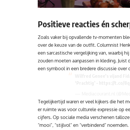
Positieve reacties én scher
Zoals vaker bij opvallende tv-momenten bleef
over de keuze van de outfit.
Columnist Hen
een sarcastische vergelijking van, waarbij hi
zouden moeten aanpassen in kleding. Juist 
een symbool in een bredere discussie over cu
Wilfred Genee’s vijand Fid
‘Prachtig’ –
https://t.co/
— Mediacourant.nl (@Med
Tegelijkertijd waren er veel kijkers die het
er ruimte was voor culturele expressie op e
cijfers. Op sociale media verschenen talloz
“mooi”, “stijlvol” en “verbindend” noemden.