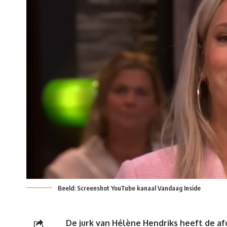
Beeld: Screenshot YouTube kanaal Vandaag Inside
De jurk van Hélène Hendriks heeft de a