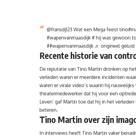
@fransdj123
Wat een Mega feest tino
#ma
#wapenvanmaasdijk
# hij was gewoon to
#
#wapenvanmaasdijk
♬ origineel geluid
Recente historie van contr
De reputatie van
Tino Martin dronken
op het
verleden waren er meerdere incidenten waarb
waren er virale video’s waarin hij nauwelijk
theatermedewerker dat hij voor een optreden
Leven’ gaf Martin toe dat hij in het verlede
beteren.
Tino Martin over zijn imag
In interviews heeft Tino Martin vaker benadr