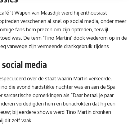
 café ’t Wapen van Maasdijk werd hij enthousiast
 optreden verschenen al snel op social media, onder meer
ommige fans hem prezen om zijn optreden, terwijl
nvloed was. De term ‘Tino Martini’ dook wederom op in de
eeg vanwege zijn vermeende drankgebruik tijdens
 social media
speculeerd over de staat waarin Martin verkeerde.
Tino die avond hardstikke nuchter was en aan de Spa
 sarcastische opmerkingen als “Daar betaal je paar
 Anderen verdedigden hem en benadrukten dat hij een
nieuw; bij eerdere shows werd Tino Martin dronken
 dit zelf vaak.