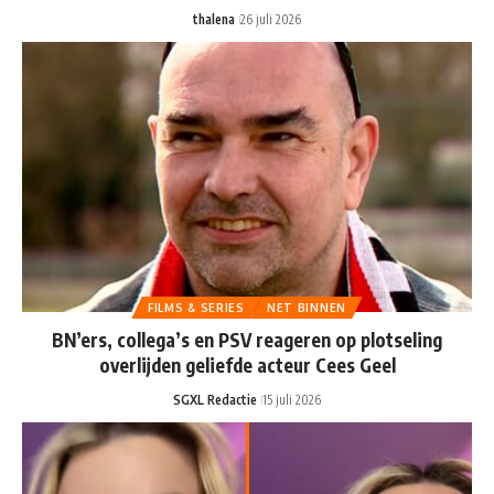
thalena
26 juli 2026
FILMS & SERIES
NET BINNEN
BN’ers, collega’s en PSV reageren op plotseling
overlijden geliefde acteur Cees Geel
SGXL Redactie
15 juli 2026