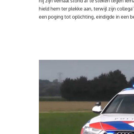
hij zijn verhaal stond af te steken tegen ie
hield hem ter plekke aan, terwijl zijn colle
een poging tot oplichting, eindigde in een 