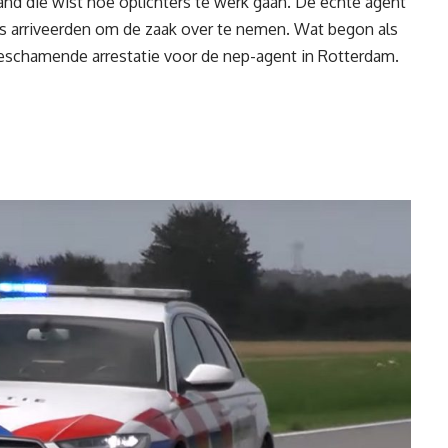
mand die wist hoe
oplichters
te werk gaan. De echte agent
ga’s arriveerden om de zaak over te nemen. Wat begon als
beschamende arrestatie voor de nep-agent in Rotterdam.