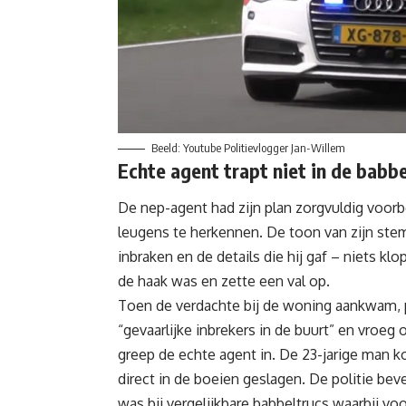
Beeld: Youtube Politievlogger Jan-Willem
Echte agent trapt niet in de babbe
De nep-agent had zijn plan zorgvuldig voorb
leugens te herkennen. De toon van zijn ste
inbraken en de details die hij gaf – niets klo
de haak was en zette een val op.
Toen de verdachte bij de woning aankwam, p
“gevaarlijke inbrekers in de buurt” en vroeg
greep de echte agent in. De 23-jarige man k
direct in de boeien geslagen. De politie be
was bij vergelijkbare babbeltrucs waarbij vo