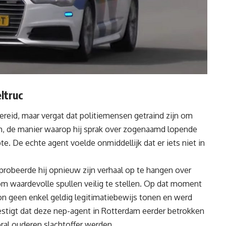
ltruc
ereid, maar vergat dat politiemensen getraind zijn om
m, de manier waarop hij sprak over zogenaamd lopende
pte. De echte agent voelde onmiddellijk dat er iets niet in
robeerde hij opnieuw zijn verhaal op te hangen over
 om waardevolle spullen veilig te stellen. Op dat moment
on geen enkel geldig legitimatiebewijs tonen en werd
vestigt dat deze nep-agent in Rotterdam eerder betrokken
oral ouderen slachtoffer werden.