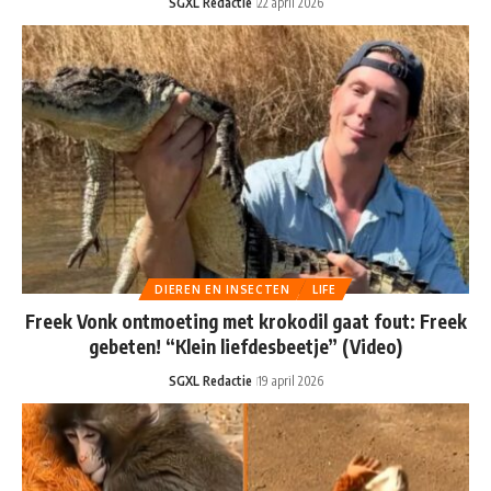
SGXL Redactie
22 april 2026
DIEREN EN INSECTEN
LIFE
Freek Vonk ontmoeting met krokodil gaat fout: Freek
gebeten! “Klein liefdesbeetje” (Video)
SGXL Redactie
19 april 2026