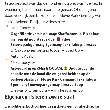
teleurgesteld was dat de hond er nog wel was”, vertelt hij,
waarna hij hard uithaalt naar de eigenaar. Of de eigenaar
daadwerkelijk een bezoeker van Movie Park Germany was,
is niet bekend. Bekijk de videos hier:
@skaffaboystv
Ongefilterde versie op snap: Skaffa.boys
Bizar hoe
mensen dit nog steeds doen
#dog
#movieparkgermany
#germany
#skaffaboys
#rescue
♬ Saxophones getting louder – Sped Up –
AntonioVivald
@skaffaboystv
Antwoorden op @𝗘𝗦𝗦𝗢𝖢𝖨𝖠𝖠𝖫
Update over de
situatie over de hond die we gered hebben op de
parkeerplaats van Movie Park Germany!
#skaffaboys
#germany
#movieparkgermay
#rescue
#dog
♬ i was only temporary – my head is empty
Eigenaren riskeren zware straf
De politie in
Bottrop
heeft inmiddels een strafrechtelijke