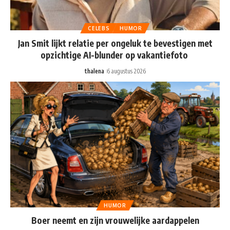
CELEBS
HUMOR
Jan Smit lijkt relatie per ongeluk te bevestigen met
opzichtige AI-blunder op vakantiefoto
thalena
6 augustus 2026
HUMOR
Boer neemt en zijn vrouwelijke aardappelen