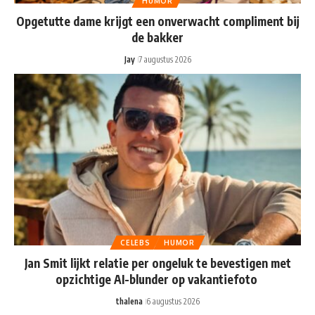
HUMOR
Opgetutte dame krijgt een onverwacht compliment bij
de bakker
Jay
7 augustus 2026
CELEBS
HUMOR
Jan Smit lijkt relatie per ongeluk te bevestigen met
opzichtige AI-blunder op vakantiefoto
thalena
6 augustus 2026