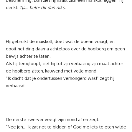
bescherming. Dan ziet hij naast zich een maïskolf liggen. Hij
denkt:
Tja… beter dit dan niks.
Hij gebruikt de maïskolf, doet wat de boerin vraagt, en
gooit het ding daarna achteloos over de hooiberg om geen
bewijs achter te laten.
Als hij terugloopt, ziet hij tot zijn verbazing zijn maat achter
de hooiberg zitten, kauwend met volle mond.
“Ik dacht dat je ondertussen verhongerd was!” zegt hij
verbaasd.
De eerste zwerver veegt zijn mond af en zegt:
“Nee joh… ik zat net te bidden of God me iets te eten wilde