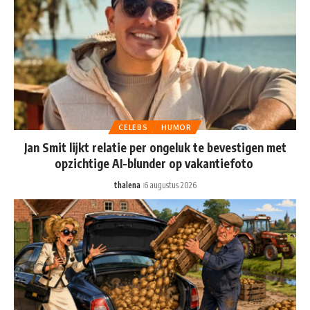
CELEBS
HUMOR
Jan Smit lijkt relatie per ongeluk te bevestigen met
opzichtige AI-blunder op vakantiefoto
thalena
6 augustus 2026