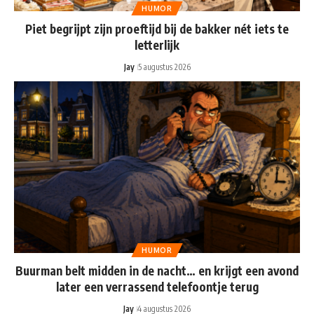
HUMOR
Piet begrijpt zijn proeftijd bij de bakker nét iets te
letterlijk
Jay
5 augustus 2026
HUMOR
Buurman belt midden in de nacht… en krijgt een avond
later een verrassend telefoontje terug
Jay
4 augustus 2026