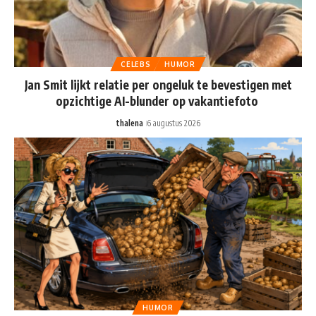
CELEBS
HUMOR
Jan Smit lijkt relatie per ongeluk te bevestigen met
opzichtige AI-blunder op vakantiefoto
thalena
6 augustus 2026
HUMOR