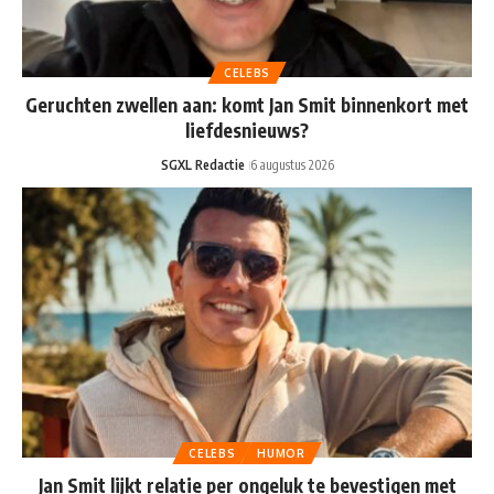
CELEBS
Geruchten zwellen aan: komt Jan Smit binnenkort met
liefdesnieuws?
SGXL Redactie
6 augustus 2026
CELEBS
HUMOR
Jan Smit lijkt relatie per ongeluk te bevestigen met