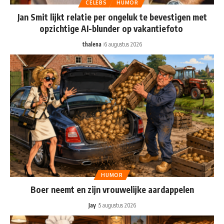
CELEBS
HUMOR
Jan Smit lijkt relatie per ongeluk te bevestigen met
opzichtige AI-blunder op vakantiefoto
thalena
6 augustus 2026
HUMOR
Boer neemt en zijn vrouwelijke aardappelen
Jay
5 augustus 2026