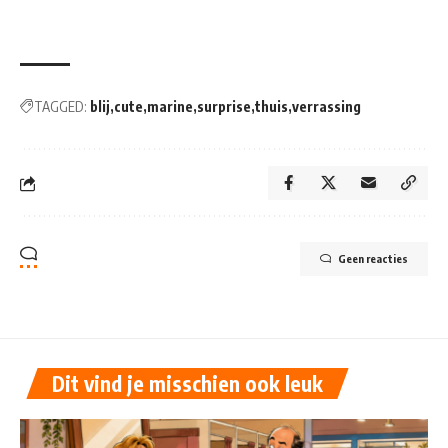
TAGGED:
blij
cute
marine
surprise
thuis
verrassing
Geen reacties
Dit vind je misschien ook leuk