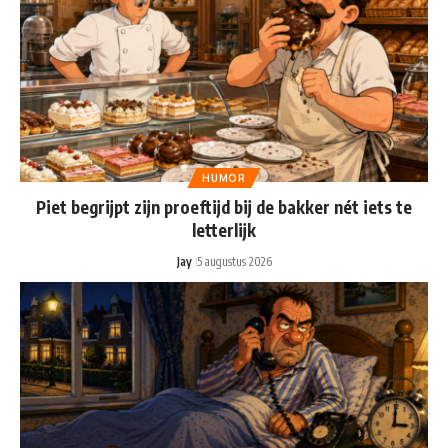
HUMOR
Piet begrijpt zijn proeftijd bij de bakker nét iets te
letterlijk
Jay
5 augustus 2026