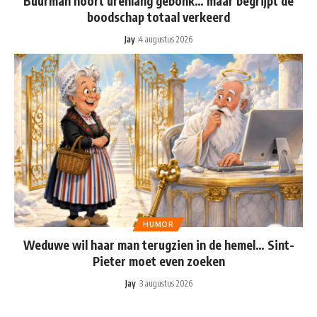
Buurman hoort urenlang gebonk… maar begrijpt de
boodschap totaal verkeerd
Jay
4 augustus 2026
HUMOR
Weduwe wil haar man terugzien in de hemel… Sint-
Pieter moet even zoeken
Jay
3 augustus 2026