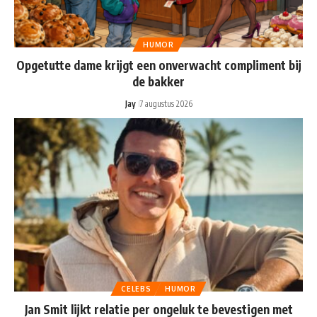
HUMOR
Opgetutte dame krijgt een onverwacht compliment bij
de bakker
Jay
7 augustus 2026
CELEBS
HUMOR
Jan Smit lijkt relatie per ongeluk te bevestigen met