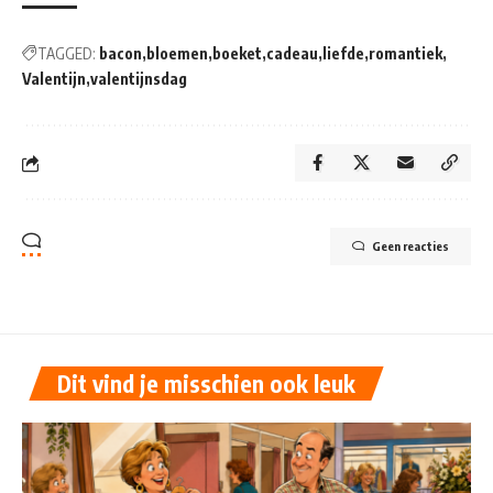
TAGGED:
bacon
bloemen
boeket
cadeau
liefde
romantiek
Valentijn
valentijnsdag
Geen reacties
Dit vind je misschien ook leuk