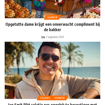
HUMOR
Opgetutte dame krijgt een onverwacht compliment bij
de bakker
Jay
7 augustus 2026
CELEBS
HUMOR
Jan Smit lijkt relatie per ongeluk te bevestigen met