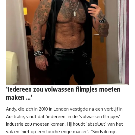
‘Iedereen zou volwassen filmpjes moeten
maken …’
Andy, die zich in 2010 in Londen vestigde na een verblijf in
Australië, vindt dat ‘iedereen’ in de ‘volwassen filmpjes’
industrie zou moeten komen. Hij houdt ‘absoluut’ van het
vak en ‘niet op een louche enge manier’. “Sinds ik mijn