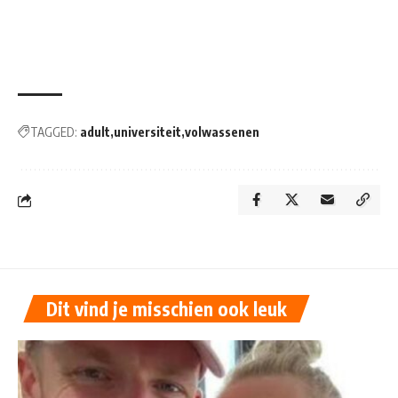
TAGGED:
adult
universiteit
volwassenen
Dit vind je misschien ook leuk