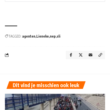
TAGGED:
agenten
Lieneke
nep
sli
Dit vind je misschien ook leuk