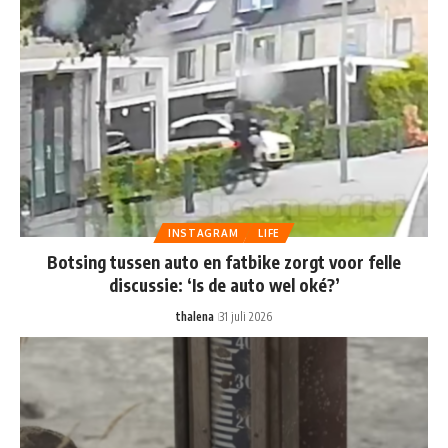
INSTAGRAM
LIFE
Botsing tussen auto en fatbike zorgt voor felle
discussie: ‘Is de auto wel oké?’
thalena
31 juli 2026