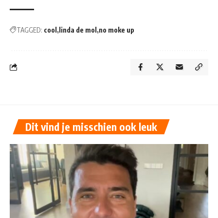
TAGGED:
cool
linda de mol
no moke up
Dit vind je misschien ook leuk