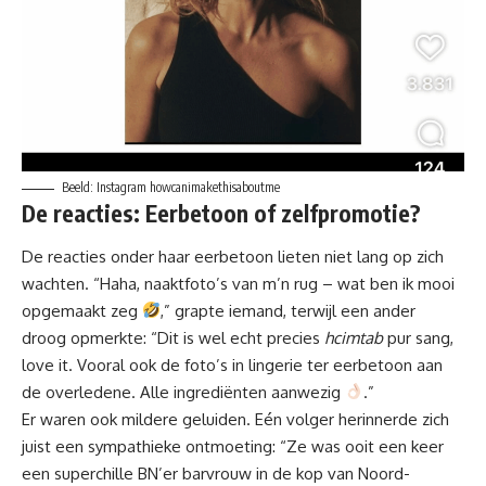
Beeld: Instagram howcanimakethisaboutme
De reacties: Eerbetoon of zelfpromotie?
De reacties onder haar eerbetoon lieten niet lang op zich
wachten. “Haha, naaktfoto’s van m’n rug – wat ben ik mooi
opgemaakt zeg
,” grapte iemand, terwijl een ander
droog opmerkte: “Dit is wel echt precies
hcimtab
pur sang,
love it. Vooral ook de foto’s in lingerie ter eerbetoon aan
de overledene. Alle ingrediënten aanwezig
.”
Er waren ook mildere geluiden. Eén volger herinnerde zich
juist een sympathieke ontmoeting: “Ze was ooit een keer
een superchille
BN’er
barvrouw in de kop van Noord-