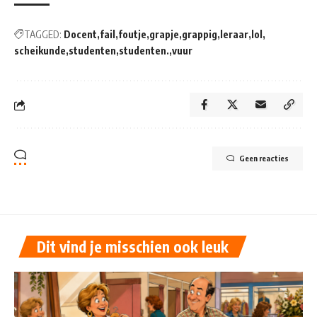
TAGGED:
Docent
fail
foutje
grapje
grappig
leraar
lol
scheikunde
studenten
studenten.
vuur
Geen reacties
Dit vind je misschien ook leuk