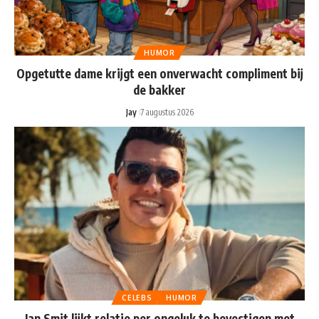
HUMOR
Opgetutte dame krijgt een onverwacht compliment bij
de bakker
Jay
7 augustus 2026
CELEBS
HUMOR
Jan Smit lijkt relatie per ongeluk te bevestigen met