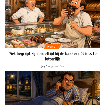
HUMOR
Piet begrijpt zijn proeftijd bij de bakker nét iets te
letterlijk
Jay
5 augustus 2026