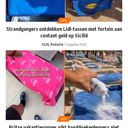
LIFE
Strandgangers ontdekken Lidl-tassen met fortuin aan
contant geld op Sicilië
SGXL Redactie
5 augustus 2026
LIFE
Britse vakantieganger pikt handdoekenleggers niet