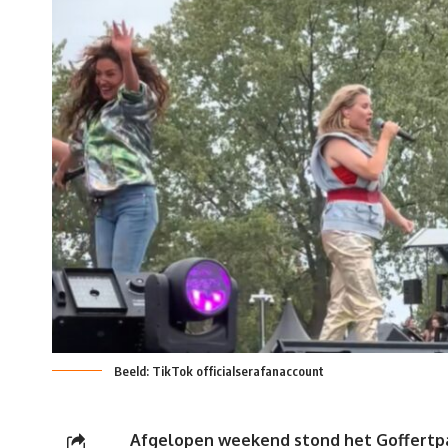
Beeld: TikTok officialserafanaccount
Afgelopen weekend stond het Goffertpar