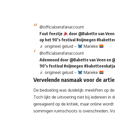
@officialserafanaccount
Fout feestje
door @Babette van Veen 
op het 90’s festival
#nijmegen
#babette
♬ origineel geluid –
Marieke
@officialserafanaccount
Ademnood door @Babette van Veen en @K
90’s festival
#nijmegen
#babetteenkatja
♬ origineel geluid –
Marieke
Vervelende nasmaak voor de artie
De bedoeling was duidelijk: meeliften op de
Toch lijkt de uitvoering niet bij iedereen i
gereageerd op de kritiek, maar online word
sommigen ruimschoots is overschreden. Voor