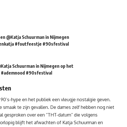
en @Katja Schuurman in Nijmegen
enkatja
#foutfeestje
#90sfestival
atja Schuurman in Nijmegen op het
#ademnood
#90sfestival
sten
 90’s-hype en het publiek een vleugje nostalgie geven.
n de smaak te zijn gevallen. De dames zelf hebben nog niet
t al gesproken over een “THT-datum” die volgens
lopig blijft het afwachten of Katja Schuurman en