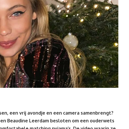
sen
, een vrij avondje en een camera samenbrengt?
a
en Beaudine Leerdam besloten om een ouderwets
omfortabele matching pyjama’s. De video waarin ze