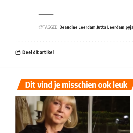
TAGGED:
Beaudine Leerdam
Jutta Leerdam
pyj
Deel dit artikel
Dit vind je misschien ook leuk