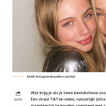
Beeld: Instagram Beaudine Leerdam
Wat krijg je als je twee
beeldschone zus
Een virale TikTok-video, natuurlijk!
Jutt
SHARE
slaapfeestje te houden, compleet met c