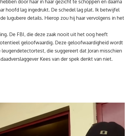
 hebben door haar in haar gezicht te schoppen en daarna
r hoofd lag ingedrukt. De schedel lag plat. Ik betwijfel
e lugubere details. Hierop zou hij haar vervolgens in het
ging. De FBI, die deze zaak nooit uit het oog heeft
potentieel geloofwaardig. Deze geloofwaardigheid wordt
e leugendetectortest, die suggereert dat Joran misschien
sdaadverslaggever Kees van der spek denkt van niet.