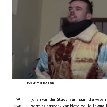
Beeld: Youtube CNN
Joran van der Sloot
, een naam die velen
vermissingszaak van Natalee Holloway, li
SHARE