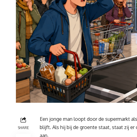
Een jonge man loopt door de supermarkt als 
blijft. Als hij bij de groente staat, staat zij 
SHARE
aan.