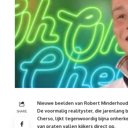
Nieuwe beelden van Robert Minderhoud z
De voormalig realityster, die jarenlang 
SHARE
Cherso
, lijkt tegenwoordig bijna onherk
van praten vallen kijkers direct op.