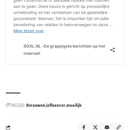
TAGGED:
8vrouwen
influencer
moeilijk