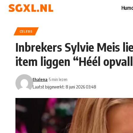
Humo
CELEBS
Inbrekers Sylvie Meis li
item liggen “Héél opval
thalena
5 min lezen
Laatst bijgewerkt: 8 juni 2026 03:48