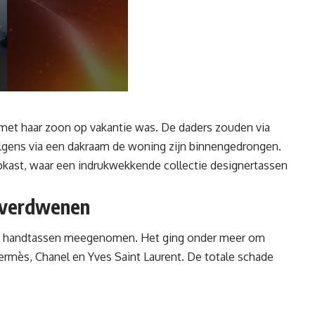
 met haar zoon op vakantie was. De daders zouden via
olgens via een dakraam de woning zijn binnengedrongen.
opkast, waar een indrukwekkende collectie designertassen
s verdwenen
ieve handtassen meegenomen. Het ging onder meer om
mès, Chanel en Yves Saint Laurent. De totale schade