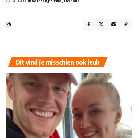
TAGGED:
ik vertrek
prikkie
Toscane
Dit vind je misschien ook leuk