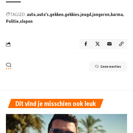
TAGGED:
auto
auto's
gekken
gekkies
jeugd
jongeren
karma
Politie
slopen
Geen reacties
Dit vind je misschien ook leuk