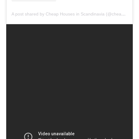
A post shared by Cheap Houses in Scandinavia (@cheap.houses.scandinavia)