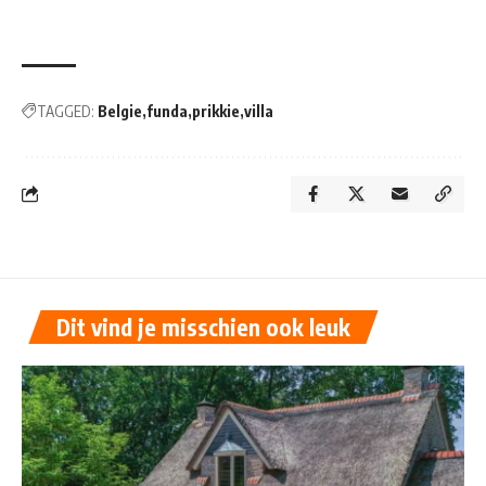
TAGGED:
Belgie
funda
prikkie
villa
Dit vind je misschien ook leuk