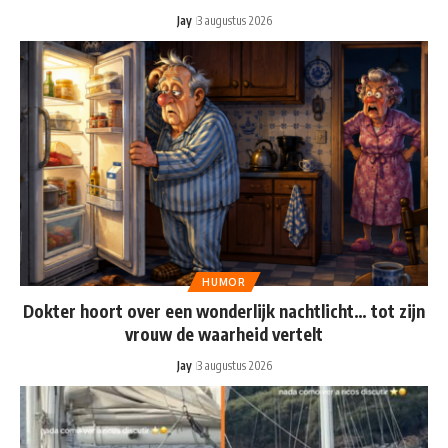
Jay
3 augustus 2026
HUMOR
Dokter hoort over een wonderlijk nachtlicht… tot zijn
vrouw de waarheid vertelt
Jay
3 augustus 2026