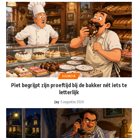
HUMOR
Piet begrijpt zijn proeftijd bij de bakker nét iets te
letterlijk
Jay
5 augustus 2026