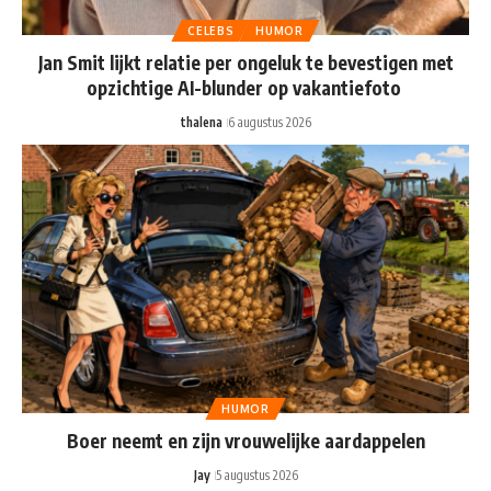
CELEBS
HUMOR
Jan Smit lijkt relatie per ongeluk te bevestigen met
opzichtige AI-blunder op vakantiefoto
thalena
6 augustus 2026
HUMOR
Boer neemt en zijn vrouwelijke aardappelen
Jay
5 augustus 2026