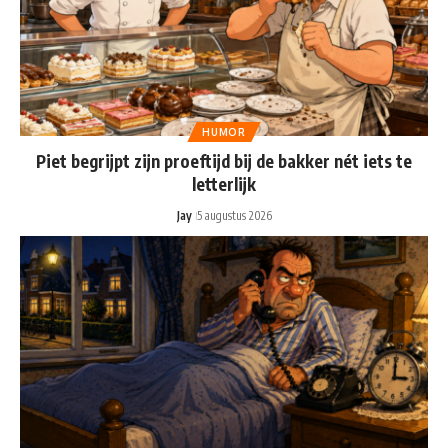
HUMOR
Piet begrijpt zijn proeftijd bij de bakker nét iets te
letterlijk
Jay
5 augustus 2026