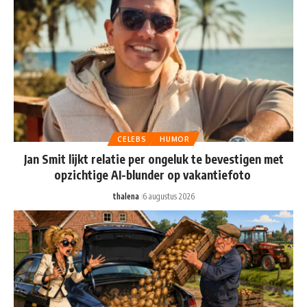
CELEBS
HUMOR
Jan Smit lijkt relatie per ongeluk te bevestigen met
opzichtige AI-blunder op vakantiefoto
thalena
6 augustus 2026