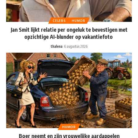
CELEBS
HUMOR
Jan Smit lijkt relatie per ongeluk te bevestigen met
opzichtige AI-blunder op vakantiefoto
thalena
6 augustus 2026
HUMOR
Boer neemt en zijn vrouwelijke aardappelen