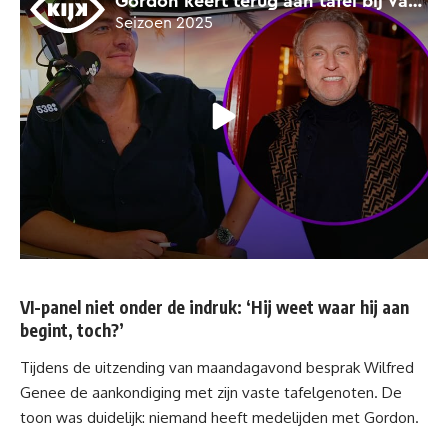
VI-panel niet onder de indruk: ‘Hij weet waar hij aan
begint, toch?’
Tijdens de uitzending van maandagavond besprak
Wilfred
Genee
de aankondiging met zijn vaste tafelgenoten. De
toon was duidelijk: niemand heeft medelijden met Gordon.