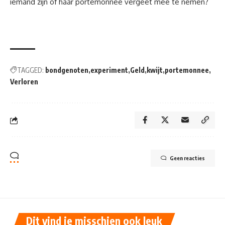
iemand zijn of haar portemonnee vergeet mee te nemen?
TAGGED:
bondgenoten
experiment
Geld
kwijt
portemonnee
Verloren
Geen reacties
Dit vind je misschien ook leuk