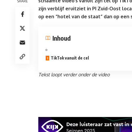
schaamte video’s vanuit zijn cel op TikTo
SHARE
zijn verblijf eruitziet in PI Zuid-Oost l
op een “hotel van de staat” dan op een
Inhoud
TikTok vanuit de cel
Tekst loopt verder onder de video