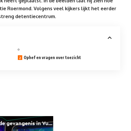
k heeft geplaatst. In de beelden laat hij zien hoe
ocatie Roermond. Volgens veel
kijkers
lijkt het eerder
 streng detentiecentrum.
Ophef en vragen over toezicht