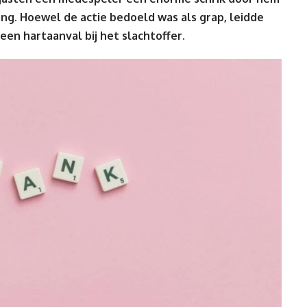
ng. Hoewel de actie bedoeld was als grap, leidde
een hartaanval bij het slachtoffer.