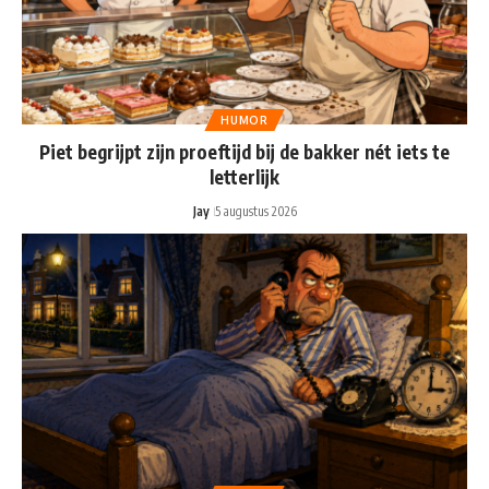
HUMOR
Piet begrijpt zijn proeftijd bij de bakker nét iets te
letterlijk
Jay
5 augustus 2026