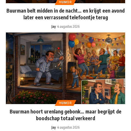
HUMOR
Buurman belt midden in de nacht… en krijgt een avond
later een verrassend telefoontje terug
Jay
4 augustus 2026
HUMOR
Buurman hoort urenlang gebonk… maar begrijpt de
boodschap totaal verkeerd
Jay
4 augustus 2026