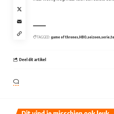
TAGGED:
game of thrones
HBO
seizoen
serie
t
Deel dit artikel
Dit vind je misschien ook leuk