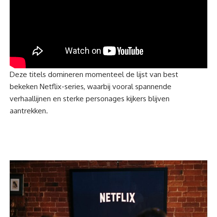
Deze titels domineren momenteel de lijst van best
bekeken Netflix-series, waarbij vooral spannende
verhaallijnen en sterke personages kijkers blijven
aantrekken.