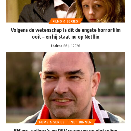
FILMS & SERIES
Volgens de wetenschap is dit de engste horrorfilm
ooit – en hij staat nu op Netflix
thalena
26 juli 2026
FILMS & SERIES
NET BINNEN
BN’ers, collega’s en PSV reageren op plotseling