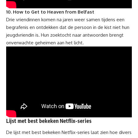
10. How to Get to Heaven from Belfast
Drie vriendinnen komen na jaren weer samen tijdens een
begrafenis en ontdekken dat de persoon in de kist niet hun
jeugdvriendin is. Hun zoektocht naar antwoorden brengt
onverwachte geheimen aan het licht.
Lijst met
best bekeken Netflix-series
De lijst met best bekeken Netflix-series laat zien hoe divers